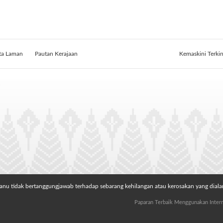
ta Laman
Pautan Kerajaan
Kemaskini Terki
,
anu tidak bertanggungjawab terhadap sebarang kehilangan atau kerosakan yang dial
Paparan Terbaik Menggunakan Interne