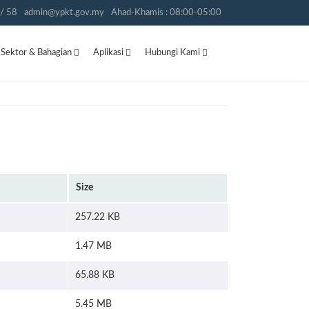
/ 58
admin@ypkt.gov.my
Ahad-Khamis : 08:00-05:00
Sektor & Bahagian
Aplikasi
Hubungi Kami
Size
257.22 KB
1.47 MB
65.88 KB
5.45 MB