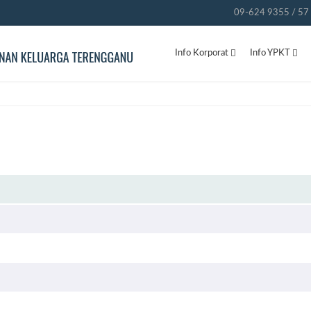
09-624 9355 / 57 
Info Korporat
Info YPKT