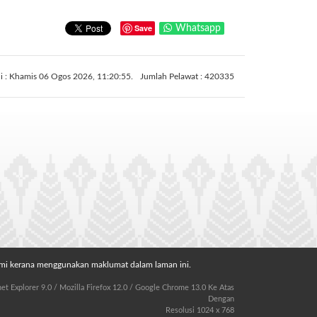
Save
Whatsapp
ni : Khamis 06 Ogos 2026, 11:20:55.
Jumlah Pelawat : 420335
ami kerana menggunakan maklumat dalam laman ini.
t Explorer 9.0 / Mozilla Firefox 12.0 / Google Chrome 13.0 Ke Atas
Dengan
Resolusi 1024 x 768